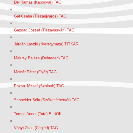
Dér Tamás (Kaposvár) TAG
Gál Csaba (Tiszaújváros) TAG
Gazdag József (Tiszavasvári) TAG
Járdán László (Nyíregyháza) TITKÁR
Makray Balázs (Debrecen) TAG
Molnár Péter (Győr) TAG
Rózsa József (Szolnok) TAG
Schneider Béla (Székesfehérvár) TAG
Tompa Andor (Tata) ELNÖK
Ványi Zsolt (Cegléd) TAG