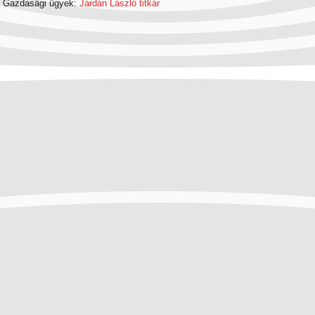
Gazdasági ügyek:
Járdán László titkár