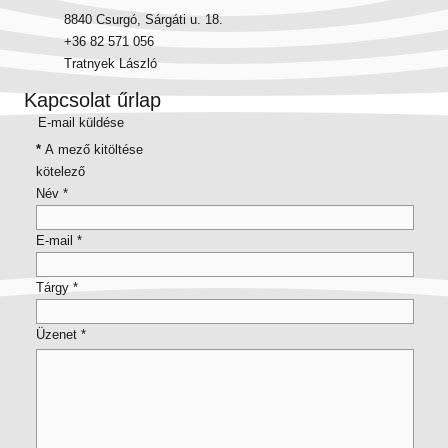
8840 Csurgó, Sárgáti u. 18.
+36 82 571 056
Tratnyek László
Kapcsolat űrlap
E-mail küldése
*
A mező kitöltése
kötelező
Név
*
E-mail
*
Tárgy
*
Üzenet
*