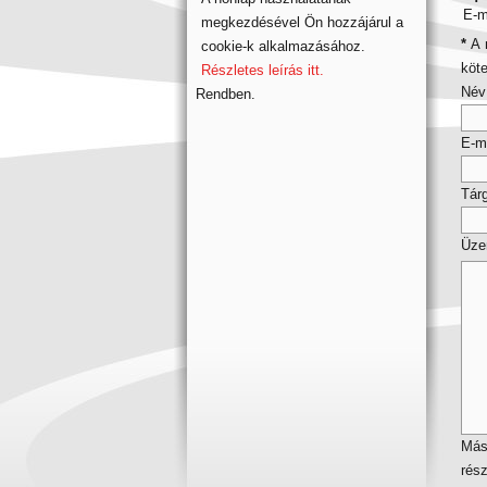
E-m
megkezdésével Ön hozzájárul a
*
A m
cookie-k alkalmazásához.
köt
Részletes leírás itt.
Név
Rendben.
E-m
Tár
Üze
Máso
rész