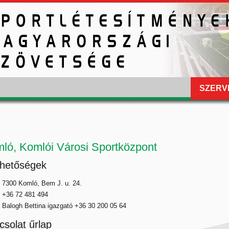
SZERV
ló, Komlói Városi Sportközpont
rhetőségek
7300 Komló, Bem J. u. 24.
+36 72 481 494
Balogh Bettina igazgató +36 30 200 05 64
csolat űrlap