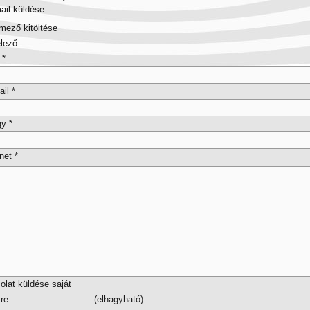
ail küldése
ező kitöltése
elező
*
ail
*
gy
*
net
*
lat küldése saját
re
(elhagyható)